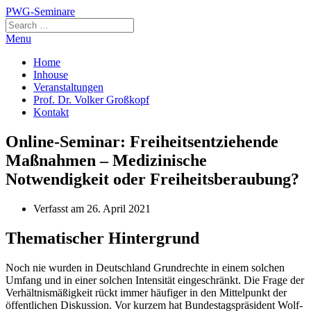
Skip
PWG-Seminare
to
content
Menu
Home
Inhouse
Veranstaltungen
Prof. Dr. Volker Großkopf
Kontakt
Online-Seminar: Freiheitsentziehende
Maßnahmen – Medizinische
Notwendigkeit oder Freiheitsberaubung?
Verfasst am
26. April 2021
Thematischer Hintergrund
Noch nie wur­den in Deutsch­land Grund­rech­te in einem sol­chen
Umfang und in einer sol­chen Inten­si­tät ein­ge­schränkt. Die Fra­ge der
Ver­hält­nis­mä­ßig­keit rückt immer häu­fi­ger in den Mit­tel­punkt der
öffent­li­chen Dis­kus­si­on. Vor kur­zem hat Bun­des­tags­prä­si­dent Wolf­