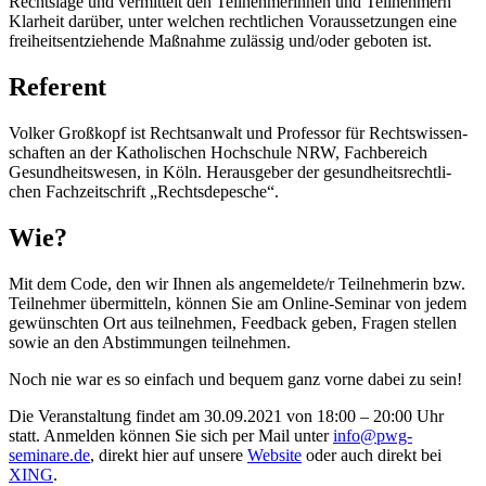
Rechts­la­ge und ver­mit­telt den Teil­neh­me­rin­nen und Teil­neh­mern
Klar­heit dar­über, unter wel­chen recht­li­chen Vor­aus­set­zun­gen eine
frei­heits­ent­zie­hen­de Maß­nah­me zuläs­sig und/oder gebo­ten ist.
Referent
Vol­ker Groß­kopf ist Rechts­an­walt und Pro­fes­sor für Rechts­wis­sen­
schaf­ten an der Katho­li­schen Hoch­schu­le NRW, Fach­be­reich
Gesund­heits­we­sen, in Köln. Her­aus­ge­ber der gesund­heits­recht­li­
chen Fach­zeit­schrift „Rechts­de­pe­sche“.
Wie?
Mit dem Code, den wir Ihnen als angemeldete/r Teil­neh­me­rin bzw.
Teil­neh­mer übermitteln, kön­nen Sie am Online-Semi­nar von jedem
gewünschten Ort aus teil­neh­men, Feed­back geben, Fra­gen stel­len
sowie an den Abstim­mun­gen teilnehmen.
Noch nie war es so ein­fach und bequem ganz vor­ne dabei zu sein!
Die Ver­an­stal­tung fin­det am 30.09.2021 von 18:00 – 20:00 Uhr
statt. Anmel­den kön­nen Sie sich per Mail unter
info@pwg-
seminare.de
, direkt hier auf unse­re
Web­site
oder auch direkt bei
XING
.