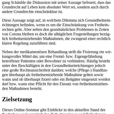
gang Schäub­le die Dis­kus­si­on mit sei­ner Aus­sa­ge befeu­ert, dass das
Grund­recht auf Leben kein abso­lu­ter Wert sei, son­dern auch durch
ande­re Grund­rech­te ein­schränk­bar ist.
Die­se Aus­sa­ge zeigt auf, in wel­chem Dilem­ma sich Gesund­heits­ein­
rich­tun­gen befin­den, wenn es um die Ein­schrän­kung von Frei­heits­
rech­ten geht. Aber neben den grund­sätz­li­chen Pro­ble­men in Zei­ten
von Coro­na blei­ben es doch die all­täg­li­chen Fra­ge­stel­lun­gen bezüg­
lich frei­heits­ent­zie­hen­der Maß­nah­men, die zwin­gend einer recht­lich
kla­ren Rege­lung zuzu­füh­ren sind.
Neben der medi­ka­men­tö­sen Behand­lung stellt die Fixie­rung ein wir­
kungs­vol­les Mit­tel dar, um eine Fremd- bzw. Eigen­ge­fähr­dung
betrof­fe­ner Pati­en­ten oder Bewoh­ner zu ver­hin­dern. Häu­fig besteht
unter den Beschäf­tig­ten in den Gesund­heits­ein­rich­tun­gen jedoch
eine gro­ße Rechts­un­si­cher­heit dar­über, wel­che (Pfle­ge-) Hand­lun­
gen über­haupt als frei­heits­ent­zie­hen­de Maß­nah­me gel­ten sowie
wann und ob über­haupt fixiert oder ein Bett­git­ter ein­ge­setzt wer­den
darf bzw. wann eine Pflicht für den Ein­satz von frei­heits­ent­zie­hen­
den Maß­nah­men besteht.
Zielsetzung
Die­ses Online-Semi­nar gibt Ein­bli­cke in den aktu­el­len Stand der